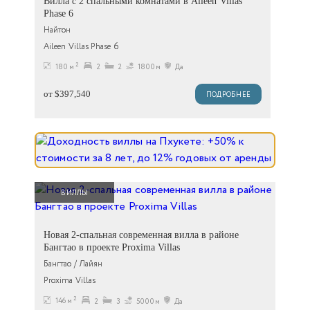
Вилла с 2 спальными комнатами в Aileen Villas
Phase 6
Найтон
Aileen Villas Phase 6
2
180 м
2
2
1800м
Да
от $397,540
ПОДРОБНЕЕ
ВИЛЛЫ
Новая 2-спальная современная вилла в районе
Бангтао в проекте Proxima Villas
Бангтао / Лайян
Proxima Villas
2
146 м
2
3
5000м
Да