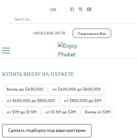
Аренда
USD
Апартаменты
Виллы
Премиум виллы
Покупка
+66-63-616-30-76
Перезвоним Вам
Апартаменты
Виллы
Laguna Phuket
Botanica Luxury Villas Phuket
Управление
КУПИТЬ ВИЛЛУ НА ПХУКЕТЕ
Комплексы
Youtube
Виллы до $400,000
от $400,000 до $600,000
Контакты
от $600,000 до $800,000
от $800,000 до $1M
от $1М до $1.5М
от $1.5М до $3М
Виллы от $3М
Сделать подборку под ваши критерии