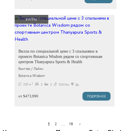
ВИЛЛЫ
Вилла по специальной цене с 3 спальнями в
проекте Botanica Wisdom рядом со спортивным
центром Thanyapura Sports & Health
Бангтао / Лайян
Botanica Wisdom
2
250 м
3
3
11000м
Да
от $473,990
ПОДРОБНЕЕ
1
2
…
18
›