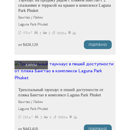
Таунхаус на продажу рядом с пляжем Бангтао с 2
спальнями и террасой на крыше в комплексе Laguna
Park Phuket
Бангтао / Лайян
Laguna Park Phuket
2
173 м
2
2
1000м
Да
от $428,120
ПОДРОБНЕЕ
ВИЛЛЫ
Трехспальный таунхаус в пешей доступности от
пляжа Бангтао в комплексе Laguna Park Phuket
Бангтао / Лайян
Laguna Park Phuket
2
233 м
3
3
1000м
Да
от $443,410
ПОДРОБНЕЕ