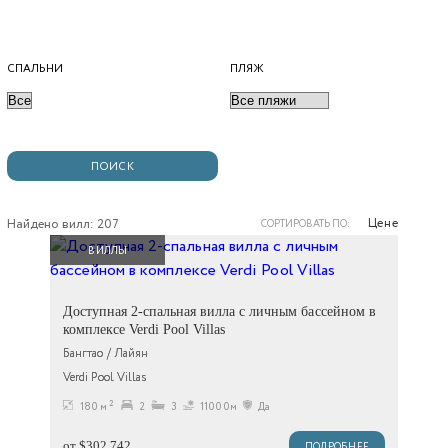
СПАЛЬНИ
ПЛЯЖ
Цене
Найдено вилл: 207
СОРТИРОВАТЬ ПО:
ВИЛЛЫ
Доступная 2-спальная вилла с личным бассейном в
комплексе Verdi Pool Villas
Бангтао / Лайян
Verdi Pool Villas
2
180 м
2
3
11000м
Да
от $302,742
ПОДРОБНЕЕ