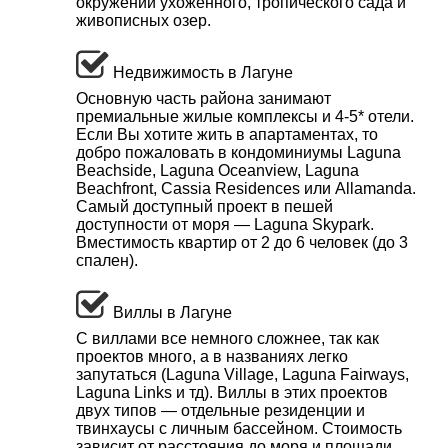
окружении ухоженного, тропического сада и
живописных озер.
Недвижимость в Лагуне
Основную часть района занимают
премиальные жилые комплексы и 4-5* отели.
Если Вы хотите жить в апартаментах, то
добро пожаловать в кондоминиумы Laguna
Beachside, Laguna Oceanview, Laguna
Beachfront, Cassia Residences или Allamanda.
Самый доступный проект в пешей
доступности от моря — Laguna Skypark.
Вместимость квартир от 2 до 6 человек (до 3
спален).
Виллы в Лагуне
С виллами все немного сложнее, так как
проектов много, а в названиях легко
запутаться (Laguna Village, Laguna Fairways,
Laguna Links и тд). Виллы в этих проектов
двух типов — отдельные резиденции и
твинхаусы с личным бассейном. Стоимость
зависит от расстояния до моря и площади