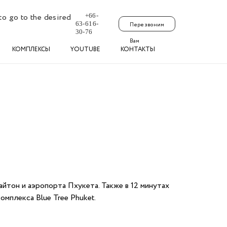
+66-
to go to the desired
63-616-
Перезвоним
30-76
Вам
КОМПЛЕКСЫ
YOUTUBE
КОНТАКТЫ
айтон и аэропорта Пхукета. Также в 12 минутах
омплекса Blue Tree Phuket.