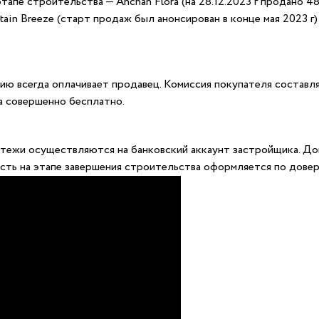
апе строительства — Anchan Flora (на 28.12.2023 г продано 48
ain Breeze (старт продаж был анонсирован в конце мая 2023 г)
ю всегда оплачивает продавец. Комиссия покупателя составля
 совершенно бесплатно.
атежи осуществляются на банковский аккаунт застройщика. Д
ть на этапе завершения строительства оформляется по довер