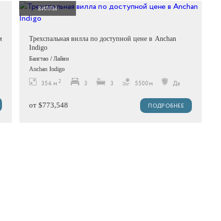
ВИЛЛЫ
м
Трехспальная вилла по доступной цене в Anchan
Indigo
Бангтао / Лайян
Anchan Indigo
2
354 м
3
3
5500м
Да
от $773,548
ПОДРОБНЕЕ