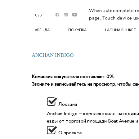
Аренда
When autocomplete resu
Апартаменты
USD
page. Touch device use
Виллы
Премиум виллы
АРЕНДА
ПОКУПКА
LAGUNA PHUKET
Покупка
Апартаменты
Виллы
ANCHAN INDIGO
Laguna Phuket
Botanica Luxury Villas Phuket
Управление
Комиссия покупателя составляет 0%.
Комплексы
Звоните и записывайтесь на просмотр, чтобы с
Youtube
Контакты
Локация
Anchan Indigo — комплекс вилл, находящи
езды от торговой площади Boat Avenue и P
О проекте