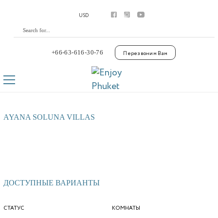
Аренда
USD
Апартаменты
Виллы
Премиум виллы
Покупка
+66-63-616-30-76
Перезвоним Вам
Апартаменты
Виллы
Laguna Phuket
Botanica Luxury Villas Phuket
Управление
AYANA SOLUNA VILLAS
Комплексы
Youtube
Контакты
ДОСТУПНЫЕ ВАРИАНТЫ
СТАТУС
КОМНАТЫ