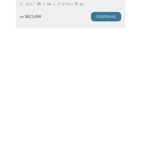
2
351 м
3
4
8700м
Да
от $825,698
ПОДРОБНЕЕ