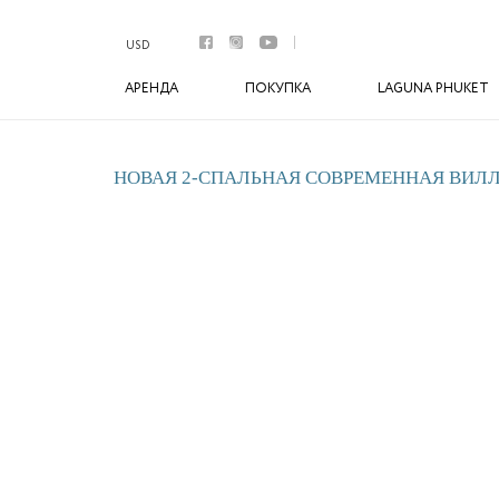
Аренда
Апартаменты
USD
Виллы
АРЕНДА
ПОКУПКА
LAGUNA PHUKET
Премиум виллы
Покупка
Апартаменты
Виллы
НОВАЯ 2-СПАЛЬНАЯ СОВРЕМЕННАЯ ВИЛЛА
Laguna Phuket
Botanica Luxury Villas Phuket
Управление
Комплексы
Youtube
Контакты