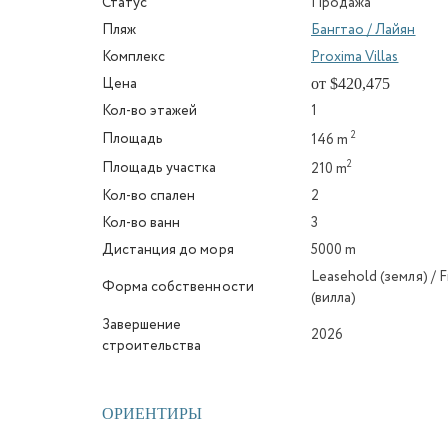
Статус
Продажа
Пляж
Бангтао / Лайян
Комплекс
Proxima Villas
от $420,475
Цена
Кол-во этажей
1
2
Площадь
146 m
2
Площадь участка
210 m
Кол-во спален
2
Кол-во ванн
3
Дистанция до моря
5000 m
Leasehold (земля) / 
Форма собственности
(вилла)
Завершение
2026
строительства
ОРИЕНТИРЫ