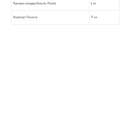
Торговая площадь Porto de Phuket
2 км
Аэропорт Пхукета
17 км