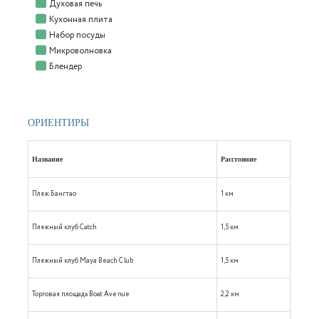
Духовая печь
Кухонная плита
Набор посуды
Микроволновка
Блендер
ОРИЕНТИРЫ
Название
Расстояние
Пляж Бангтао
1 км
Пляжный клуб Catch
1,5 км
Пляжный клуб Maya Beach Club
1,5 км
Торговая площадь Boat Avenue
2,2 км