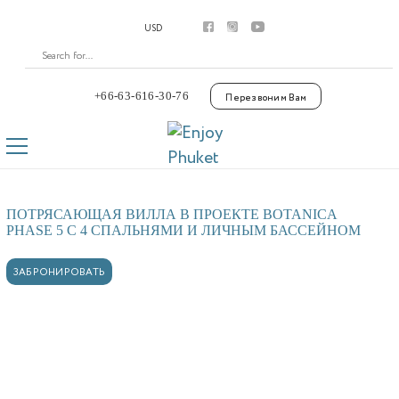
Аренда
USD
Апартаменты
Виллы
Премиум виллы
Покупка
+66-63-616-30-76
Перезвоним Вам
Апартаменты
Виллы
Laguna Phuket
Botanica Luxury Villas Phuket
Управление
ПОТРЯСАЮЩАЯ ВИЛЛА В ПРОЕКТЕ BOTANICA
Комплексы
PHASE 5 С 4 СПАЛЬНЯМИ И ЛИЧНЫМ БАССЕЙНОМ
Youtube
Контакты
ЗАБРОНИРОВАТЬ