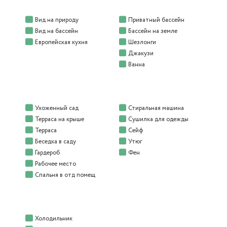
Вид на природу
Приватный бассейн
Вид на бассейн
Бассейн на земле
Европейская кухня
Шезлонги
Джакузи
Ванна
Ухоженный сад
Стиральная машина
Терраса на крыше
Сушилка для одежды
Терраса
Сейф
Беседка в саду
Утюг
Гардероб
Фен
Рабочее место
Спальня в отд помещ
Холодильник