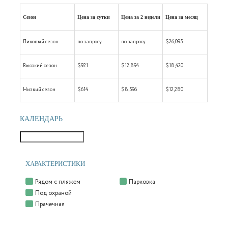
Сезон
Цена за сутки
Цена за 2 недели
Цена за месяц
Пиковый сезон
по запросу
по запросу
$26,095
Высокий сезон
$921
$12,894
$18,420
Низкий сезон
$614
$8,596
$12,280
КАЛЕНДАРЬ
ХАРАКТЕРИСТИКИ
Рядом с пляжем
Парковка
Под охраной
Прачечная