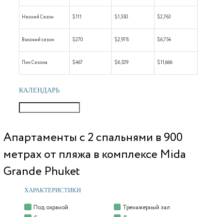
Низкий Сезон
$111
$1,550
$2,763
Высокий сезон
$270
$2,978
$6,754
Пик Сезона
$467
$6,539
$11,666
КАЛЕНДАРЬ
Апартаменты с 2 спальнями в 900
метрах от пляжа в комплексе Mida
Grande Phuket
ХАРАКТЕРИСТИКИ
Под охраной
Тренажерный зал