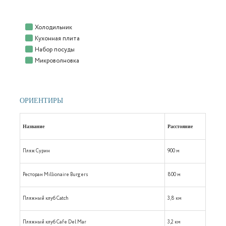
Холодильник
Кухонная плита
Набор посуды
Микроволновка
ОРИЕНТИРЫ
Название
Расстояние
Пляж Сурин
900 м
Ресторан Millionaire Burgers
800 м
Пляжный клуб Catch
3,8 км
Пляжный клуб Cafe Del Mar
3,2 км