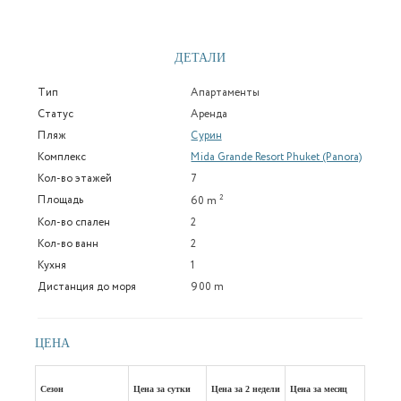
ДЕТАЛИ
Тип
Апартаменты
Статус
Аренда
Пляж
Сурин
Комплекс
Mida Grande Resort Phuket (Panora)
Кол-во этажей
7
2
Площадь
60 m
Кол-во спален
2
Кол-во ванн
2
Кухня
1
Дистанция до моря
900 m
ЦЕНА
Сезон
Цена за сутки
Цена за 2 недели
Цена за месяц