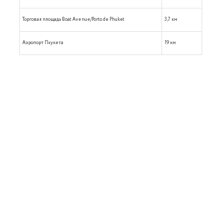
Торговая площадь Boat Avenue/Porto de Phuket
3,7 км
Аэропорт Пхукета
19 км