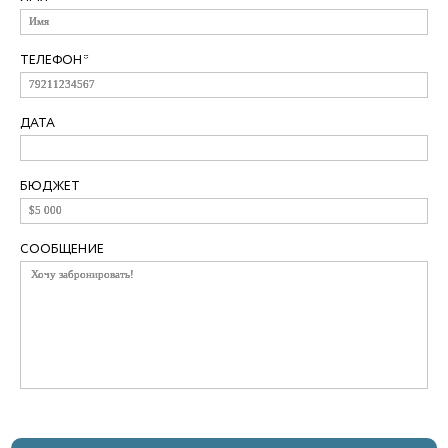
ТЕЛЕФОН*
ДАТА
БЮДЖЕТ
+66-63-616-30-76
СООБЩЕНИЕ
Рабочие часы
Категории
Ежедневно
Аренда
(круглосуточно)
Комплексы
Контакты
Продажа
Пляжи
Политика конфиденциальности