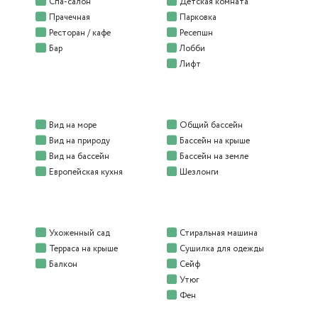
Спа-салон
Детская комната
Прачечная
Парковка
Ресторан / кафе
Ресепшн
Бар
Лобби
Лифт
Вид на море
Общий бассейн
Вид на природу
Бассейн на крыше
Вид на бассейн
Бассейн на земле
Европейская кухня
Шезлонги
Ухоженный сад
Стиральная машина
Терраса на крыше
Сушилка для одежды
Балкон
Сейф
Утюг
Фен