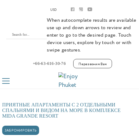
Аренда
USD
Апартаменты
Виллы
When autocomplete results are available
Премиум виллы
use up and down arrows to review and
Покупка
enter to go to the desired page. Touch
Апартаменты
device users, explore by touch or with
Виллы
swipe gestures.
Laguna Phuket
Botanica Luxury Villas Phuket
+66-63-616-30-76
Перезвоним Вам
Управление
Комплексы
Youtube
Контакты
ПРИЯТНЫЕ АПАРТАМЕНТЫ С 2 ОТДЕЛЬНЫМИ
СПАЛЬНЯМИ И ВИДОМ НА МОРЕ В КОМПЛЕКСЕ
MIDA GRANDE RESORT
ЗАБРОНИРОВАТЬ