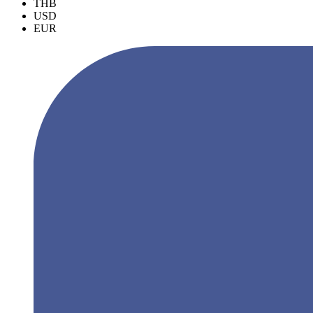
THB
USD
EUR