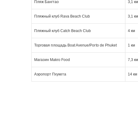
Пляж Бангтао
3,1 к
Пляжный клуб Rava Beach Club
3,1 к
Пляжный клуб Catch Beach Club
4 км
Торговая площадь Boat Avenue/Porto de Phuket
1 км
Магазин Makro Food
7,3 к
Аэропорт Пхукета
14 км