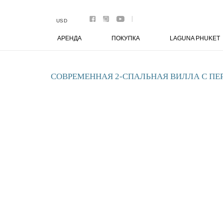
Аренда
Апартаменты
USD
Виллы
Премиум виллы
АРЕНДА
ПОКУПКА
LAGUNA PHUKET
Покупка
Апартаменты
Виллы
Laguna Phuket
СОВРЕМЕННАЯ 2-СПАЛЬНАЯ ВИЛЛА С ПЕ
Botanica Luxury Villas Phuket
Управление
Комплексы
Youtube
Контакты