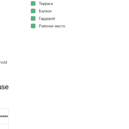
Терраса
Балкон
Гардероб
Рабочее место
hold
use
ояние