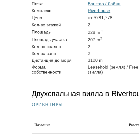
Пляж
Бангтао / Лайян
Комплекс
Riverhouse
от $781,778
Цена
Кол-во этажей
2
2
Площадь
228 m
2
Площадь участка
207 m
Кол-во спален
2
Кол-во ванн
2
Дистанция до моря
3100 m
Форма
Leasehold (земля) / Free
собственности
(вилла)
Двухспальная вилла в Riverho
ОРИЕНТИРЫ
Название
Расст