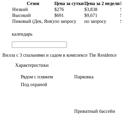
Сезон
Цена за сутки
Цена за 2 недели
Цена 
Низкий
$276
$3,838
$5,52
Высокий
$691
$9,671
$13,8
Пиковый (Дек, Янв)
по запросу
по запросу
$18,4
календарь
Вилла с 3 спальнями и садом в комплексе The Residence
Характеристики
Рядом с пляжем
Парковка
Под охраной
Приватный бассейн