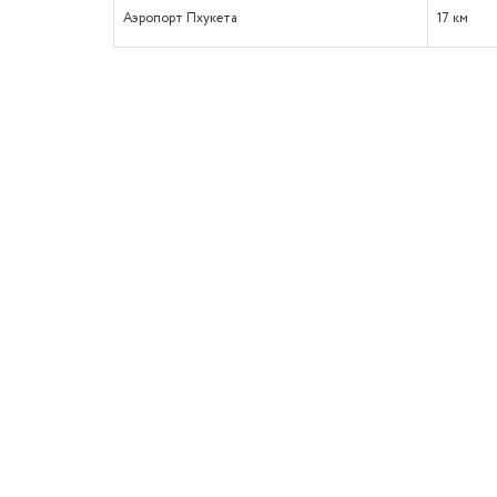
Аэропорт Пхукета
17 км