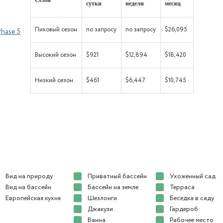
Сезон
сутки
недели
месяц
Пиковый сезон
по запросу
по запросу
$26,095
Phase 5
Высокий сезон
$921
$12,894
$18,420
Низкий сезон
$461
$6,447
$10,745
Вид на природу
Приватный бассейн
Ухоженный сад
Вид на бассейн
Бассейн на земле
Терраса
Европейская кухня
Шезлонги
Беседка в саду
Джакузи
Гардероб
Ванна
Рабочее место