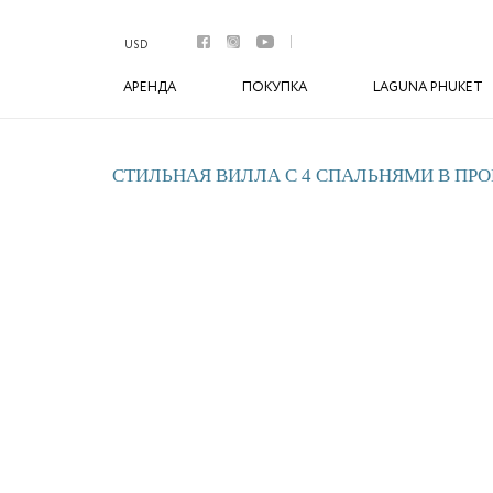
Аренда
Апартаменты
USD
Виллы
АРЕНДА
ПОКУПКА
LAGUNA PHUKET
Премиум виллы
Покупка
Апартаменты
Виллы
СТИЛЬНАЯ ВИЛЛА С 4 СПАЛЬНЯМИ В ПРО
Laguna Phuket
Botanica Luxury Villas Phuket
Управление
Комплексы
Youtube
Контакты