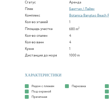
Статус
Аренда
Пляж
Бангтао / Лайян
Комплекс
Botanica Bangtao Beach 
Кол-во этажей
1
2
Площадь участка
680 m
Кол-во спален
4
Кол-во ванн
4
Кухня
1
Дистанция до моря
1000 m
ХАРАКТЕРИСТИКИ
Рядом с пляжем
Парковка
Под охраной
Прачечная