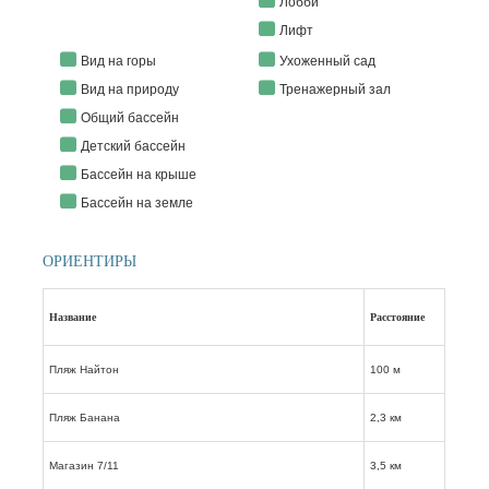
Лобби
Лифт
Вид на горы
Ухоженный сад
Вид на природу
Тренажерный зал
Общий бассейн
Детский бассейн
Бассейн на крыше
Бассейн на земле
ОРИЕНТИРЫ
Название
Расстояние
Пляж Найтон
100 м
Пляж Банана
2,3 км
Магазин 7/11
3,5 км