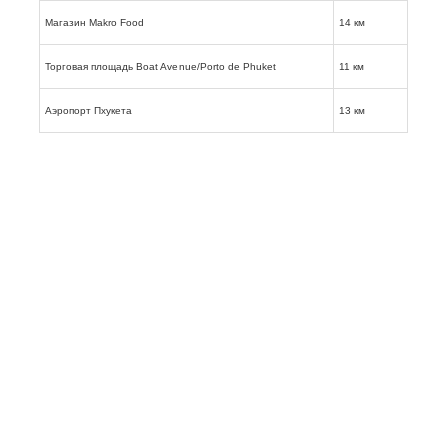
Магазин Makro Food
14 км
Торговая площадь Boat Avenue/Porto de Phuket
11 км
Аэропорт Пхукета
13 км