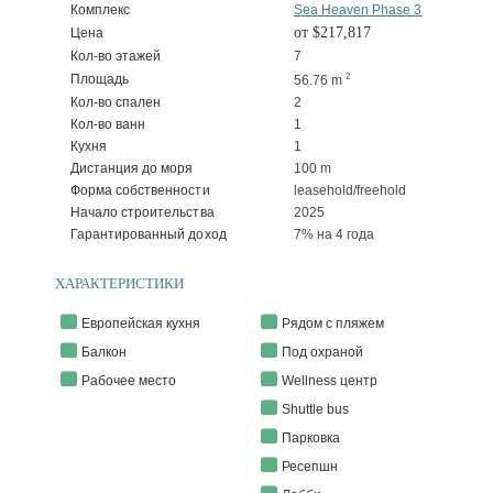
Комплекс
Sea Heaven Phase 3
от $217,817
Цена
Кол-во этажей
7
2
Площадь
56.76 m
Кол-во спален
2
Кол-во ванн
1
Кухня
1
Дистанция до моря
100 m
Форма собственности
leasehold/freehold
Начало строительства
2025
Гарантированный доход
7% на 4 года
ХАРАКТЕРИСТИКИ
Европейская кухня
Рядом с пляжем
Балкон
Под охраной
Рабочее место
Wellness центр
Shuttle bus
Парковка
Ресепшн