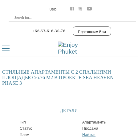
Аренда
Апартаменты
USD
Виллы
Премиум виллы
Покупка
Апартаменты
+66-63-616-30-76
Перезвоним Вам
Виллы
Laguna Phuket
Botanica Luxury Villas Phuket
Управление
Комплексы
Youtube
Контакты
СТИЛЬНЫЕ АПАРТАМЕНТЫ С 2 СПАЛЬНЯМИ
ПЛОЩАДЬЮ 56.76 М2 В ПРОЕКТЕ SEA HEAVEN
PHASE 3
ДЕТАЛИ
Тип
Апартаменты
Статус
Продажа
Пляж
Найтон