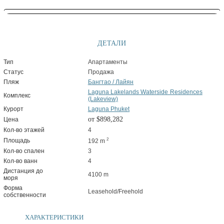
ДЕТАЛИ
Тип
Апартаменты
Статус
Продажа
Пляж
Бангтао / Лайян
Laguna Lakelands Waterside Residences
Комплекс
(Lakeview)
Курорт
Laguna Phuket
от $898,282
Цена
Кол-во этажей
4
2
Площадь
192 m
Кол-во спален
3
Кол-во ванн
4
Дистанция до
4100 m
моря
Форма
Leasehold/Freehold
собственности
ХАРАКТЕРИСТИКИ