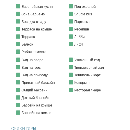
Европейская кухня
Под охраной
Зона барбекю
Shuttle bus
Беседка в саду
Парковка
Терраса на крыше
Ресепшн
Терраса
Лобби
Балкон
Лифт
Рабочее место
Вид на озеро
Ухоженный сад
Вид на горы
Тренажерный зал
Вид на природу
Теннисный корт
Приватный бассейн
Коворкинг
Общий бассейн
Ресторан / кафе
Детский бассейн
Бассейн на крыше
Бассейн на земле
ОРИЕНТИРЫ