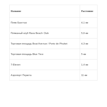
Название
Расстояние
Пляж Бангтао
4,1 км
Пляжаный клуб Rava Beach Club
5,6 км
Торговая площадь Boat Avenue / Porto de Phuket
4,3 км
Торговая площадь Blue Tree
5 км
7-Eleven
1,4 км
Аэропорт Пхукета
11 км