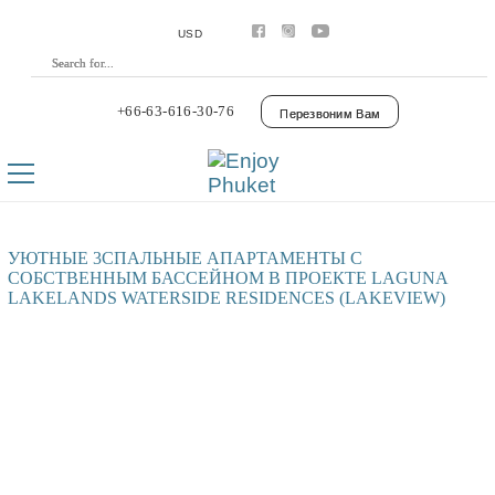
Аренда
Апартаменты
USD
Виллы
Премиум виллы
Покупка
Апартаменты
+66-63-616-30-76
Перезвоним Вам
Виллы
Laguna Phuket
Botanica Luxury Villas Phuket
Управление
Комплексы
Youtube
Контакты
УЮТНЫЕ 3СПАЛЬНЫЕ АПАРТАМЕНТЫ С
СОБСТВЕННЫМ БАССЕЙНОМ В ПРОЕКТЕ LAGUNA
LAKELANDS WATERSIDE RESIDENCES (LAKEVIEW)