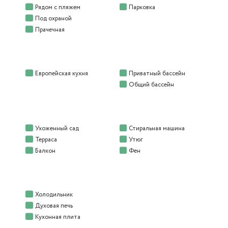
Рядом с пляжем
Парковка
Под охраной
Прачечная
Европейская кухня
Приватный бассейн
Общий бассейн
Ухоженный сад
Стиральная машина
Терраса
Утюг
Балкон
Фен
Холодильник
Духовая печь
Кухонная плита