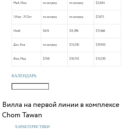
Май, Июн
по запросу
по запросу
$3,684
1 Июл - 31 Окт
по запросу
по запросу
$7,675
Нояб
$614
$8,596
$11,666
Дек, Янв
по запросу
$15,350
$19,955
Фев, Мар
$768
$10,745
$15,350
КАЛЕНДАРЬ
Вилла на первой линии в комплексе
Chom Tawan
ХАРАКТЕРИСТИКИ