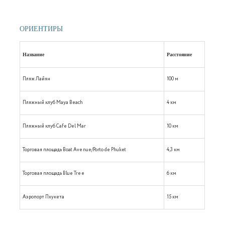
ОРИЕНТИРЫ
Название
Расстояние
Пляж Лайян
100 м
Пляжный клуб Maya Beach
4 км
Пляжный клуб Cafe Del Mar
10 км
Торговая площадь Boat Avenue/Porto de Phuket
4,3 км
Торговая площадь Blue Tree
6 км
Аэропорт Пхукета
15 км