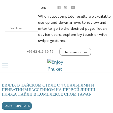
Аренда
USD
Апартаменты
Виллы
When autocomplete results are available
Премиум виллы
use up and down arrows to review and
Покупка
enter to go to the desired page. Touch
Апартаменты
device users, explore by touch or with
Виллы
swipe gestures.
Laguna Phuket
Botanica Luxury Villas Phuket
+66-63-616-30-76
Перезвоним Вам
Управление
Комплексы
Youtube
Контакты
ВИЛЛА В ТАЙСКОМ СТИЛЕ С 4 СПАЛЬНЯМИ И
ПРИВАТНЫМ БАССЕЙНОМ НА ПЕРВОЙ ЛИНИИ
ПЛЯЖА ЛАЙЯН В КОМПЛЕКСЕ CHOM TAWAN
ЗАБРОНИРОВАТЬ