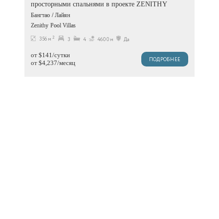
просторными спальнями в проекте ZENITHY
Бангтао / Лайян
Zenithy Pool Villas
2
356 м
3
4
4600м
Да
от $141/сутки
ПОДРОБНЕЕ
от $4,237/месяц