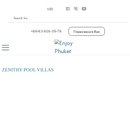
Аренда
USD
Апартаменты
Виллы
Премиум виллы
Покупка
+66-63-616-30-76
Перезвоним Вам
Апартаменты
Виллы
Laguna Phuket
Botanica Luxury Villas Phuket
Управление
ZENITHY POOL VILLAS
Комплексы
Youtube
Контакты