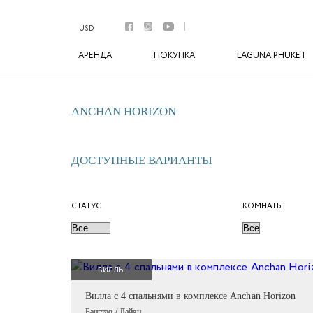
Аренда
Апартаменты
USD
Виллы
АРЕНДА
ПОКУПКА
LAGUNA PHUKET
Премиум виллы
Покупка
Апартаменты
Виллы
ANCHAN HORIZON
Laguna Phuket
Botanica Luxury Villas Phuket
ДОСТУПНЫЕ ВАРИАНТЫ
Управление
Комплексы
Youtube
СТАТУС
КОМНАТЫ
Контакты
ВИЛЛЫ
Вилла с 4 спальнями в комплексе Anchan Horizon
Бангтао / Лайян