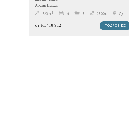
Anchan Horizon
2
723 м
4
5
3500м
Да
от $1,418,912
ПОДРОБНЕЕ