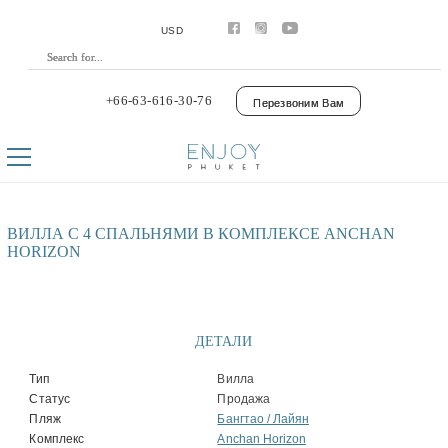
Аренда
Апартаменты
USD
Виллы
Премиум виллы
Покупка
Апартаменты
+66-63-616-30-76
Перезвоним Вам
Виллы
Laguna Phuket
Botanica Luxury Villas Phuket
Управление
Комплексы
Youtube
Контакты
ВИЛЛА С 4 СПАЛЬНЯМИ В КОМПЛЕКСЕ ANCHAN
HORIZON
ДЕТАЛИ
Тип
Вилла
Статус
Продажа
Пляж
Бангтао / Лайян
Комплекс
Anchan Horizon