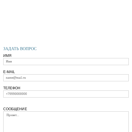
ЗАДАТЬ ВОПРОС
ИМЯ
E-MAIL
ТЕЛЕФОН
+66-63-616-30-76
СООБЩЕНИЕ
Рабочие часы
Категории
Ежедневно
Аренда
(круглосуточно)
Комплексы
Контакты