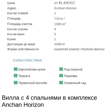
от $1,418,912
Цена
Адрес
Anchan Horizon
Кол-во этажей
1
2
Площадь
723 m
2
Площадь участка
1095 m
Кол-во спален
4
Кол-во ванн
5
Кухня
1
Дистанция до моря
3500 m
Форма собственности
leasehold (земля) / freehold (вилла)
ХАРАКТЕРИСТИКИ
Европейская кухня
Под охраной
Терраса
Парковка
Приватный бассейн
Ухоженный сад
Вилла с 4 спальнями в комплексе
Anchan Horizon